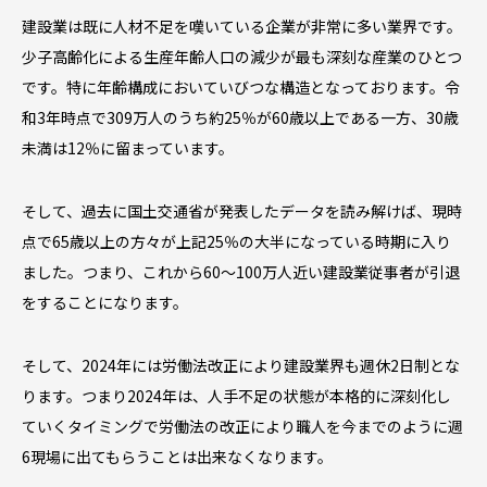
建設業は既に人材不足を嘆いている企業が非常に多い業界です。
少子高齢化による生産年齢人口の減少が最も深刻な産業のひとつ
です。特に年齢構成においていびつな構造となっております。令
和3年時点で309万人のうち約25％が60歳以上である一方、30歳
未満は12％に留まっています。
そして、過去に国土交通省が発表したデータを読み解けば、現時
点で65歳以上の方々が上記25％の大半になっている時期に入り
ました。つまり、これから60～100万人近い建設業従事者が引退
をすることになります。
そして、2024年には労働法改正により建設業界も週休2日制とな
ります。つまり2024年は、人手不足の状態が本格的に深刻化し
ていくタイミングで労働法の改正により職人を今までのように週
6現場に出てもらうことは出来なくなります。